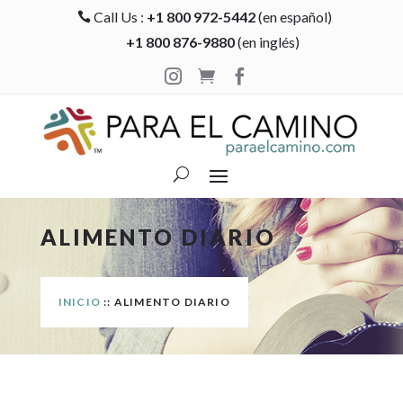
Call Us :
+1 800 972-5442
(en español)

+1 800 876-9880
(en inglés)



ALIMENTO DIARIO
INICIO
:: ALIMENTO DIARIO