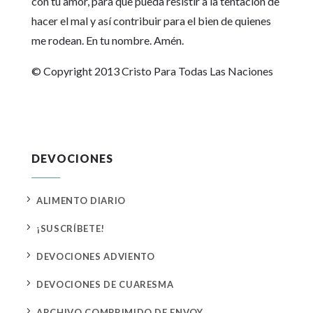
con tu amor, para que pueda resistir a la tentación de
hacer el mal y así contribuir para el bien de quienes
me rodean. En tu nombre. Amén.
© Copyright 2013 Cristo Para Todas Las Naciones
DEVOCIONES
5
ALIMENTO DIARIO
5
¡SUSCRÍBETE!
5
DEVOCIONES ADVIENTO
5
DEVOCIONES DE CUARESMA
5
ARCHIVO COMPRIMIDO DE ENVOY