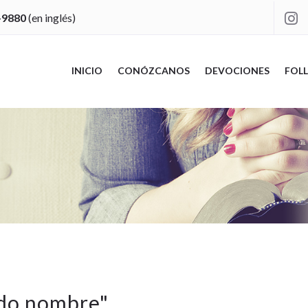
-9880
(en inglés)

INICIO
CONÓZCANOS
DEVOCIONES
FOLL
odo nombre
"