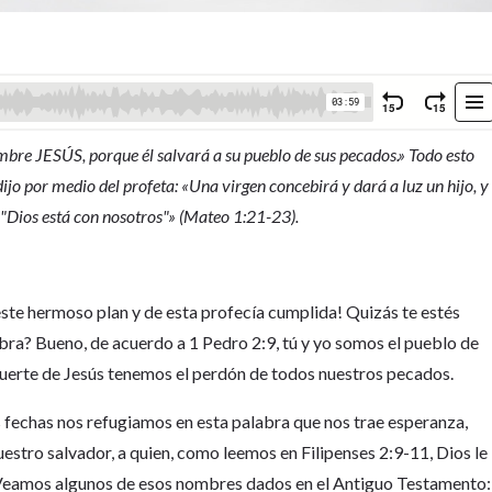
mbre JESÚS, porque él salvará a su pueblo de sus pecados.» Todo esto
ijo por medio del profeta: «Una virgen concebirá y dará a luz un hijo, y
 "Dios está con nosotros"» (Mateo 1:21-23).
te hermoso plan y de esta profecía cumplida! Quizás te estés
ra? Bueno, de acuerdo a 1 Pedro 2:9, tú y yo somos el pueblo de
 muerte de Jesús tenemos el perdón de todos nuestros pecados.
fechas nos refugiamos en esta palabra que nos trae esperanza,
uestro salvador, a quien, como leemos en Filipenses 2:9-11, Dios le
Veamos algunos de esos nombres dados en el Antiguo Testamento: