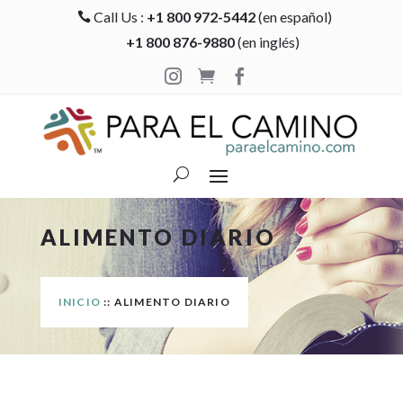
Call Us :
+1 800 972-5442
(en español)

+1 800 876-9880
(en inglés)



ALIMENTO DIARIO
INICIO
:: ALIMENTO DIARIO