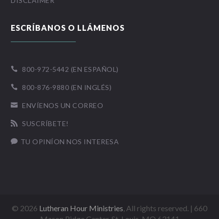
DISCLAIMER
ESCRÍBANOS O LLÁMENOS
800-972-5442 (EN ESPAÑOL)

800-876-9880 (EN INGLÉS)

ENVÍENOS UN CORREO

SUSCRÍBETE!

TU OPINÍON NOS INTERESA

©
2026
Lutheran Hour Ministries
, All rights reserved. | 660
Mason Ridge Center, St. Louis, MO 63141