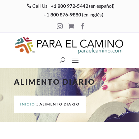
Call Us :
+1 800 972-5442
(en español)

+1 800 876-9880
(en inglés)



ALIMENTO DIARIO
INICIO
:: ALIMENTO DIARIO