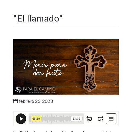
"
El llamado
"
febrero 23, 2023
