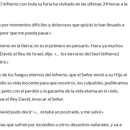
l infierno con toda su furia ha visitado en las últimas 24 horas a la
or momentos difíciles y dolorosos que quizás lo han llevado a
a peor que me pueda pasar.»
fierno en la tierra’, no es el primero en pensarlo. Hace ya muchos
avid, el Rey de Israel, dijo: «… los terrores del Seol (infierno)
tré.»
 de los fuegos eternos del infierno, que el Señor envió a su Hijo al
dio su vida inocente para que nosotros, los culpables, pudiéramos
 junto con el perdón y la garantía de la vida eterna en el cielo,
ue el Rey David, invocar al Señor.
David pudo decir: «… estaba yo postrado, y me salvó».
s que sufren por incendios u otros desastres naturales, y va a