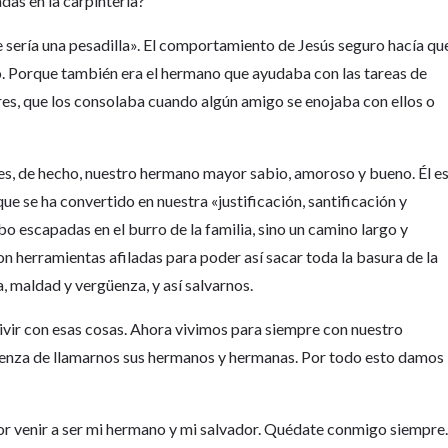
das en la carpintería?
sería una pesadilla». El comportamiento de Jesús seguro hacía qu
no. Porque también era el hermano que ayudaba con las tareas de
es, que los consolaba cuando algún amigo se enojaba con ellos o
 es, de hecho, nuestro hermano mayor sabio, amoroso y bueno. Él e
que se ha convertido en nuestra «justificación, santificación y
bo escapadas en el burro de la familia, sino un camino largo y
n herramientas afiladas para poder así sacar toda la basura de la
, maldad y vergüenza, y así salvarnos.
ivir con esas cosas. Ahora vivimos para siempre con nuestro
enza de llamarnos sus hermanos y hermanas. Por todo esto damos
por venir a ser mi hermano y mi salvador. Quédate conmigo siempre