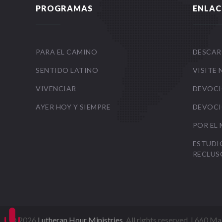
PROGRAMAS
ENLAC
PARA EL CAMINO
DESCAR
SENTIDO LATINO
VISITE 
VIVENCIAR
DEVOCI
AYER HOY Y SIEMPRE
DEVOCI
POR EL
ESTUDI
RECLUS

©
2026
Lutheran Hour Ministries
, All rights reserved. | 660 