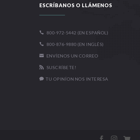
ESCRÍBANOS O LLÁMENOS
800-972-5442 (EN ESPAÑOL)

800-876-9880 (EN INGLÉS)

ENVÍENOS UN CORREO

SUSCRÍBETE!

TU OPINÍON NOS INTERESA



