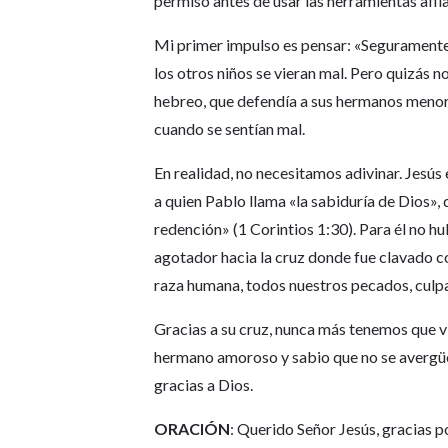
permiso antes de usar las herramientas afila
Mi primer impulso es pensar: «Seguramente 
los otros niños se vieran mal. Pero quizás 
hebreo, que defendía a sus hermanos menor
cuando se sentían mal.
En realidad, no necesitamos adivinar. Jesús
a quien Pablo llama «la sabiduría de Dios», 
redención» (1 Corintios 1:30). Para él no hu
agotador hacia la cruz donde fue clavado co
raza humana, todos nuestros pecados, culpa
Gracias a su cruz, nunca más tenemos que v
hermano amoroso y sabio que no se avergü
gracias a Dios.
ORACIÓN
: Querido Señor Jesús, gracias 