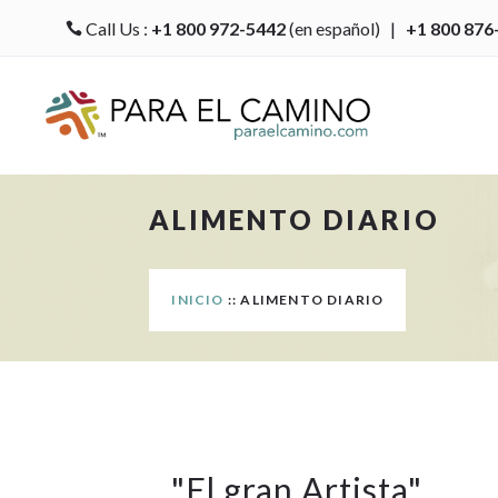
Call Us :
+1 800 972-5442
(en español) |
+1 800 876

ALIMENTO DIARIO
INICIO
:: ALIMENTO DIARIO
"
El gran Artista
"