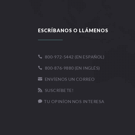
ESCRÍBANOS O LLÁMENOS
800-972-5442 (EN ESPAÑOL)

800-876-9880 (EN INGLÉS)

ENVÍENOS UN CORREO

SUSCRÍBETE!

TU OPINÍON NOS INTERESA
