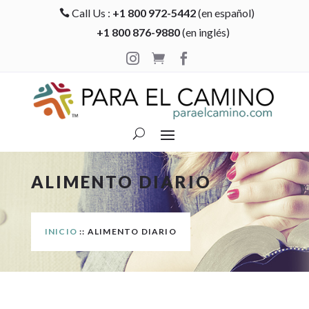
Call Us :
+1 800 972-5442
(en español)

+1 800 876-9880
(en inglés)



ALIMENTO DIARIO
INICIO
:: ALIMENTO DIARIO