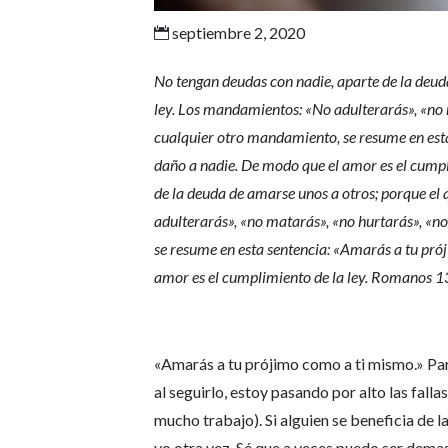
septiembre 2, 2020

No tengan deudas con nadie, aparte de la deud
ley. Los mandamientos: «No adulterarás», «no m
cualquier otro mandamiento, se resume en est
daño a nadie. De modo que el amor es el cump
de la deuda de amarse unos a otros; porque el
adulterarás», «no matarás», «no hurtarás», «no
se resume en esta sentencia: «Amarás a tu pró
amor es el cumplimiento de la ley. Romanos 
«Amarás a tu prójimo como a ti mismo.» Pa
al seguirlo, estoy pasando por alto las fall
mucho trabajo). Si alguien se beneficia de l
yo otra vez. Sé que a veces puedo ser demas