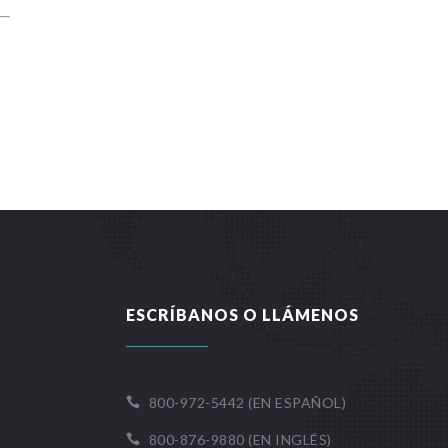
ESCRÍBANOS O LLÁMENOS
800-972-5442 (EN ESPAÑOL)

800-876-9880 (EN INGLÉS)
