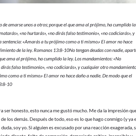
a de amarse unos a otros; porque el que ama al prójimo, ha cumplido la
atarás», «no hurtarás», «no dirás falso testimonio», «no codiciarás», y
a sentencia: «Amarás a tu prójimo como a ti mismo.» El amor no hace
limiento de la ley. Romanos 13:8-10No tengan deudas con nadie, apart
 que ama al prójimo, ha cumplido la ley. Los mandamientos: «No
 dirás falso testimonio», «no codiciarás», y cualquier otro mandamiento
jimo como a ti mismo.» El amor no hace daño a nadie. De modo que el
13:8-10
ra ser honesto, esto nunca me gustó mucho. Me da la impresión que
as de los demás. Después de todo, eso es lo que hago conmigo (y ya 
a duda, soy yo. Si alguien es excusado por una reacción exagerada, s
iado directo, falto de compasión, demasiado crítico, insensible y