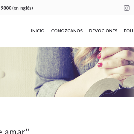
-9880
(en inglés)

INICIO
CONÓZCANOS
DEVOCIONES
FOLL
e amar
"