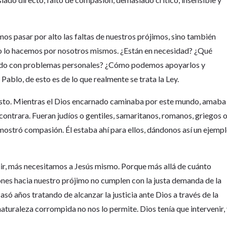
os pasar por alto las faltas de nuestros prójimos, sino también
o lo hacemos por nosotros mismos. ¿Están en necesidad? ¿Qué
ndo con problemas personales? ¿Cómo podemos apoyarlos y
blo, de esto es de lo que realmente se trata la Ley.
esto. Mientras el Dios encarnado caminaba por este mundo, amaba
ontrara. Fueran judíos o gentiles, samaritanos, romanos, griegos 
 mostró compasión. Él estaba ahí para ellos, dándonos así un ejemp
uir, más necesitamos a Jesús mismo. Porque más allá de cuánto
nes hacia nuestro prójimo no cumplen con la justa demanda de la
asó años tratando de alcanzar la justicia ante Dios a través de la
naturaleza corrompida no nos lo permite. Dios tenía que intervenir,