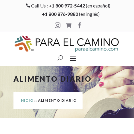
Call Us :
+1 800 972-5442
(en español)

+1 800 876-9880
(en inglés)



ALIMENTO DIARIO
INICIO
:: ALIMENTO DIARIO