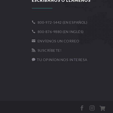
ESCRÍBANOS O LLÁMENOS
800-972-5442 (EN ESPAÑOL)

800-876-9880 (EN INGLÉS)

ENVÍENOS UN CORREO

SUSCRÍBETE!

TU OPINÍON NOS INTERESA



