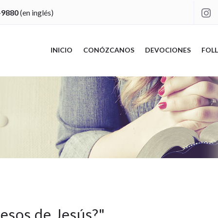
-9880
(en inglés)

INICIO
CONÓZCANOS
DEVOCIONES
FOLL
esos de Jesús?
"