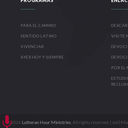
PROGRAMAS
ENLAC
PARA EL CAMINO
DESCAR
SENTIDO LATINO
VISITE 
VIVENCIAR
DEVOCI
AYER HOY Y SIEMPRE
DEVOCI
POR EL
ESTUDI
RECLUS

©
2026
Lutheran Hour Ministries
, All rights reserved. | 660 