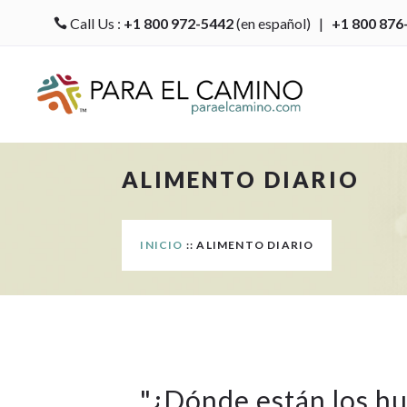
Call Us :
+1 800 972-5442
(en español) |
+1 800 876

ALIMENTO DIARIO
INICIO
:: ALIMENTO DIARIO
"
¿Dónde están los hu