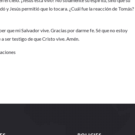
 el cielo. ¡Jesús está vivo! No solamente su espíritu, sino que su
ó y Jesús permitió que lo tocara. ¿Cuál fue la reacción de Tomás?
er que mi Salvador vive. Gracias por darme fe. Sé que no estoy
 a ser testigo de que Cristo vive. Amén.
Naciones