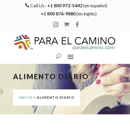
Call Us :
+1 800 972-5442
(en español)

+1 800 876-9880
(en inglés)



ALIMENTO DIARIO
INICIO
:: ALIMENTO DIARIO