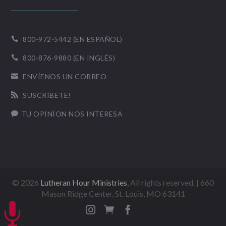
800-972-5442 (EN ESPAÑOL)

800-876-9880 (EN INGLÉS)

ENVÍENOS UN CORREO

SUSCRÍBETE!

TU OPINÍON NOS INTERESA

©
2026
Lutheran Hour Ministries
, All rights reserved. | 660
Mason Ridge Center, St. Louis, MO 63141



