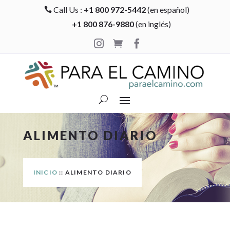
Call Us :
+1 800 972-5442
(en español)

+1 800 876-9880
(en inglés)



ALIMENTO DIARIO
INICIO
:: ALIMENTO DIARIO