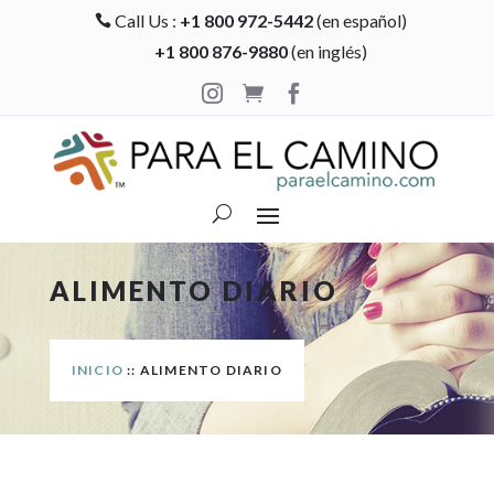
Call Us :
+1 800 972-5442
(en español)

+1 800 876-9880
(en inglés)



ALIMENTO DIARIO
INICIO
:: ALIMENTO DIARIO