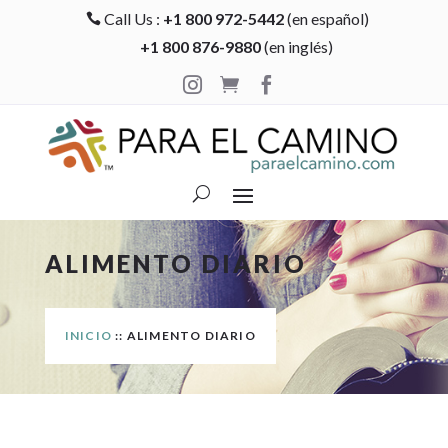
Call Us :
+1 800 972-5442
(en español)

+1 800 876-9880
(en inglés)



ALIMENTO DIARIO
INICIO
:: ALIMENTO DIARIO