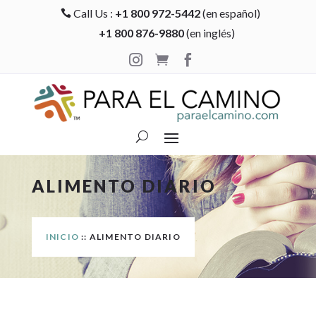
Call Us :
+1 800 972-5442
(en español)

+1 800 876-9880
(en inglés)



ALIMENTO DIARIO
INICIO
:: ALIMENTO DIARIO