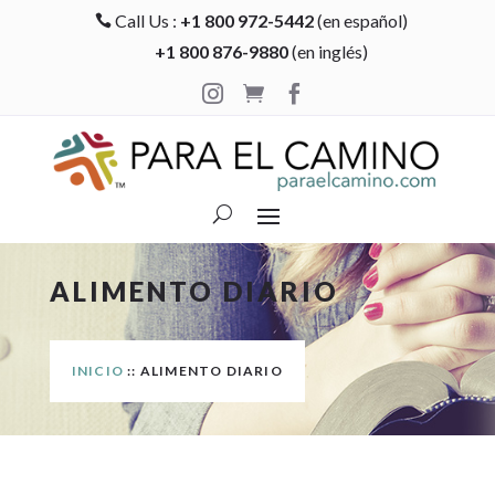
Call Us :
+1 800 972-5442
(en español)

+1 800 876-9880
(en inglés)



ALIMENTO DIARIO
INICIO
:: ALIMENTO DIARIO