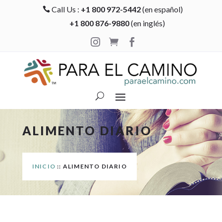
Call Us :
+1 800 972-5442
(en español)

+1 800 876-9880
(en inglés)



ALIMENTO DIARIO
INICIO
:: ALIMENTO DIARIO