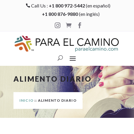
Call Us :
+1 800 972-5442
(en español)

+1 800 876-9880
(en inglés)



ALIMENTO DIARIO
INICIO
:: ALIMENTO DIARIO