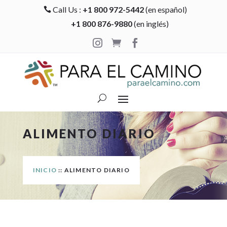
Call Us :
+1 800 972-5442
(en español)

+1 800 876-9880
(en inglés)



ALIMENTO DIARIO
INICIO
:: ALIMENTO DIARIO