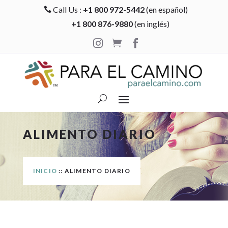
Call Us :
+1 800 972-5442
(en español)

+1 800 876-9880
(en inglés)



ALIMENTO DIARIO
INICIO
:: ALIMENTO DIARIO