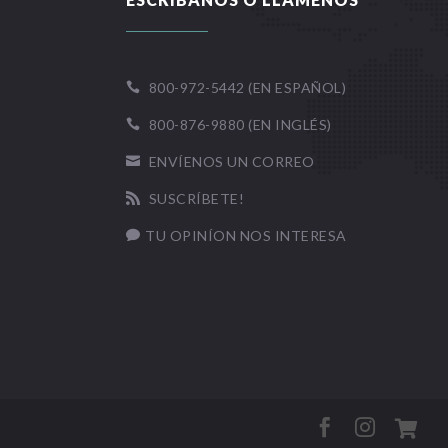
800-972-5442 (EN ESPAÑOL)

800-876-9880 (EN INGLÉS)

ENVÍENOS UN CORREO

SUSCRÍBETE!

TU OPINÍON NOS INTERESA



