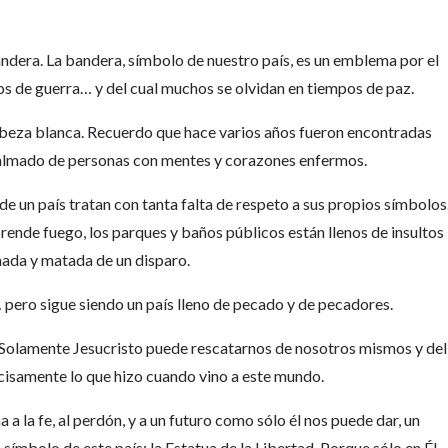
andera. La bandera, símbolo de nuestro país, es un emblema por el
s de guerra… y del cual muchos se olvidan en tiempos de paz.
cabeza blanca. Recuerdo que hace varios años fueron encontradas
esalmado de personas con mentes y corazones enfermos.
 un país tratan con tanta falta de respeto a sus propios símbolos
prende fuego, los parques y baños públicos están llenos de insultos
enada y matada de un disparo.
 pero sigue siendo un país lleno de pecado y de pecadores.
. Solamente Jesucristo puede rescatarnos de nosotros mismos y del
ecisamente lo que hizo cuando vino a este mundo.
 a la fe, al perdón, y a un futuro como sólo él nos puede dar, un
símbolo de este país: la Estatua de la Libertad. Porque sólo en Él