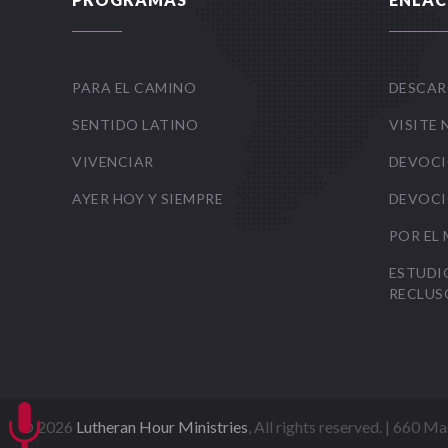
PARA EL CAMINO
DESCAR
SENTIDO LATINO
VISITE 
VIVENCIAR
DEVOCI
AYER HOY Y SIEMPRE
DEVOCI
POR EL
ESTUDI
RECLUS

©
2026
Lutheran Hour Ministries
, All rights reserved. | 660 