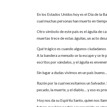
En los Estados Unidos hoy es el Día de la B
cual muchas personas han muerto en tiempo
Otro símbolo de este país es el águila de 
muertas trece de estas águilas, un acto d
Qué trágico es cuando algunos ciudadanos de
A la bandera a menudo se la escupe y se le 
escritos por vándalos, y el águila es enven
Sin lugar a dudas vivimos en un país bueno…
Razón por la cual necesitamos un Salvador
pecado, la muerte, y el diablo… y eso es pr
Hoy nos da su Espíritu Santo, quien nos llama
futuro que bien podría ser resumido en otro 