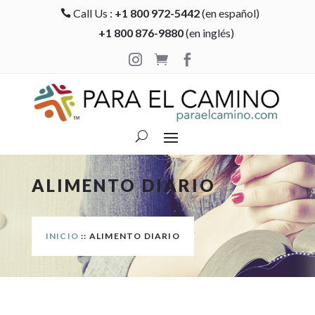
Call Us :
+1 800 972-5442
(en español)

+1 800 876-9880
(en inglés)



ALIMENTO DIARIO
INICIO
:: ALIMENTO DIARIO