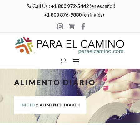
Call Us :
+1 800 972-5442
(en español)

+1 800 876-9880
(en inglés)



ALIMENTO DIARIO
INICIO
:: ALIMENTO DIARIO