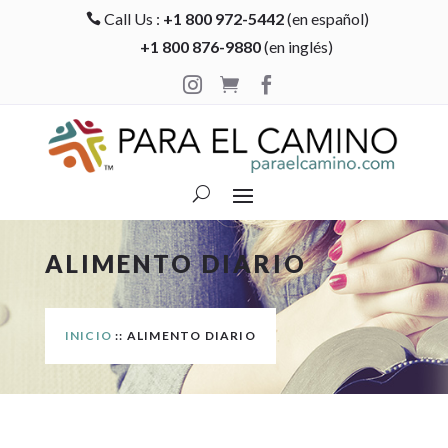
Call Us :
+1 800 972-5442
(en español)

+1 800 876-9880
(en inglés)



ALIMENTO DIARIO
INICIO
:: ALIMENTO DIARIO