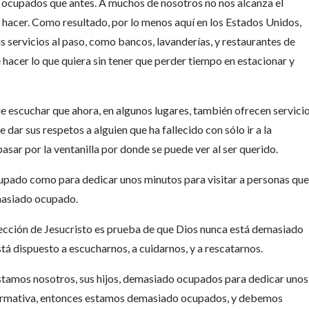
ocupados que antes. A muchos de nosotros no nos alcanza el
hacer. Como resultado, por lo menos aquí en los Estados Unidos,
s servicios al paso, como bancos, lavanderías, y restaurantes de
acer lo que quiera sin tener que perder tiempo en estacionar y
 escuchar que ahora, en algunos lugares, también ofrecen servici
e dar sus respetos a alguien que ha fallecido con sólo ir a la
pasar por la ventanilla por donde se puede ver al ser querido.
cupado como para dedicar unos minutos para visitar a personas qu
masiado ocupado.
rrección de Jesucristo es prueba de que Dios nunca está demasiado
á dispuesto a escucharnos, a cuidarnos, y a rescatarnos.
estamos nosotros, sus hijos, demasiado ocupados para dedicar unos
 afirmativa, entonces estamos demasiado ocupados, y debemos