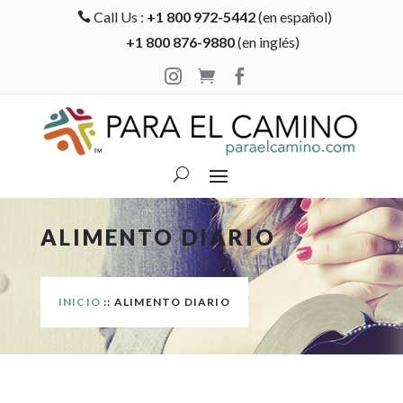
Call Us :
+1 800 972-5442
(en español)

+1 800 876-9880
(en inglés)



ALIMENTO DIARIO
INICIO
:: ALIMENTO DIARIO