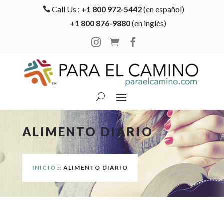
Call Us :
+1 800 972-5442
(en español)

+1 800 876-9880
(en inglés)



ALIMENTO DIARIO
INICIO
:: ALIMENTO DIARIO