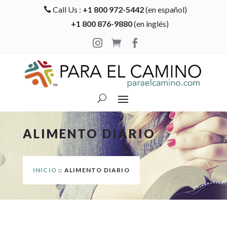
Call Us :
+1 800 972-5442
(en español)

+1 800 876-9880
(en inglés)



ALIMENTO DIARIO
INICIO
:: ALIMENTO DIARIO