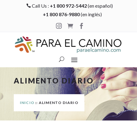
Call Us :
+1 800 972-5442
(en español)

+1 800 876-9880
(en inglés)



ALIMENTO DIARIO
INICIO
:: ALIMENTO DIARIO