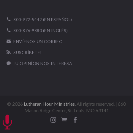
800-972-5442 (EN ESPAÑOL)

800-876-9880 (EN INGLÉS)

ENVÍENOS UN CORREO

SUSCRÍBETE!

TU OPINÍON NOS INTERESA

©
2026
Lutheran Hour Ministries
, All rights reserved. | 660
Mason Ridge Center, St. Louis, MO 63141



