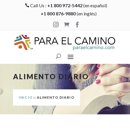
Call Us :
+1 800 972-5442
(en español)

+1 800 876-9880
(en inglés)



ALIMENTO DIARIO
INICIO
:: ALIMENTO DIARIO