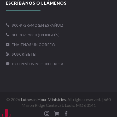
ESCRÍBANOS O LLÁMENOS
800-972-5442 (EN ESPAÑOL)

800-876-9880 (EN INGLÉS)

ENVÍENOS UN CORREO

SUSCRÍBETE!

TU OPINÍON NOS INTERESA

©
2026
Lutheran Hour Ministries
, All rights reserved. | 660
Mason Ridge Center, St. Louis, MO 63141



