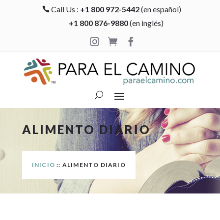
Call Us :
+1 800 972-5442
(en español)

+1 800 876-9880
(en inglés)



ALIMENTO DIARIO
INICIO
:: ALIMENTO DIARIO