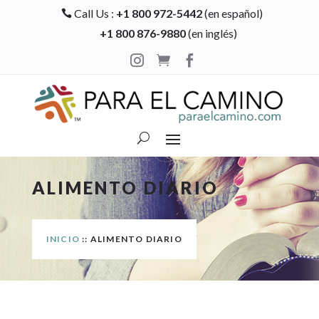
Call Us :
+1 800 972-5442
(en español)

+1 800 876-9880
(en inglés)



ALIMENTO DIARIO
INICIO
:: ALIMENTO DIARIO