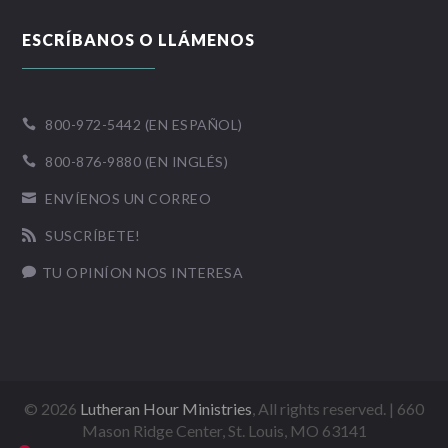
ESCRÍBANOS O LLÁMENOS
800-972-5442 (EN ESPAÑOL)

800-876-9880 (EN INGLÉS)

ENVÍENOS UN CORREO

SUSCRÍBETE!

TU OPINÍON NOS INTERESA

©
2026
Lutheran Hour Ministries
, All rights reserved. | 660
Mason Ridge Center, St. Louis, MO 63141