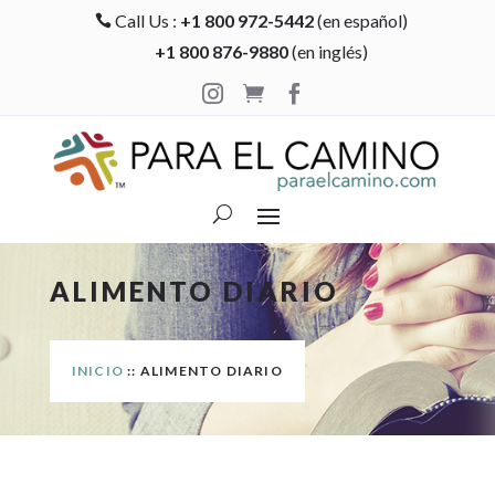
Call Us :
+1 800 972-5442
(en español)

+1 800 876-9880
(en inglés)



ALIMENTO DIARIO
INICIO
:: ALIMENTO DIARIO