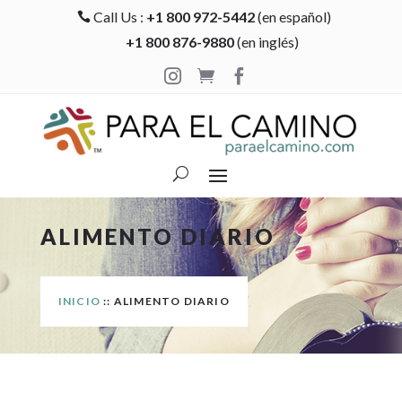
Call Us :
+1 800 972-5442
(en español)

+1 800 876-9880
(en inglés)



ALIMENTO DIARIO
INICIO
:: ALIMENTO DIARIO