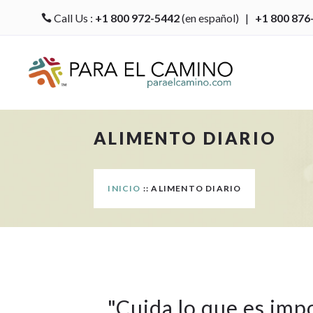
Call Us :
+1 800 972-5442
(en español) |
+1 800 876

ALIMENTO DIARIO
INICIO
:: ALIMENTO DIARIO
"
Cuida lo que es imp