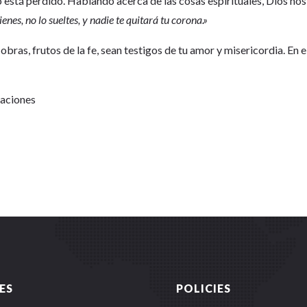
do está perdido. Hablando acerca de las cosas espirituales, Dios nos
enes, no lo sueltes, y nadie te quitará tu corona.»
bras, frutos de la fe, sean testigos de tu amor y misericordia. En e
Naciones
ES
POLICIES