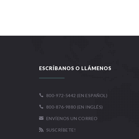
ESCRÍBANOS O LLÁMENOS
800-972-5442 (EN ESPAÑOL)

800-876-9880 (EN INGLÉS)

ENVÍENOS UN CORREO

SUSCRÍBETE!
