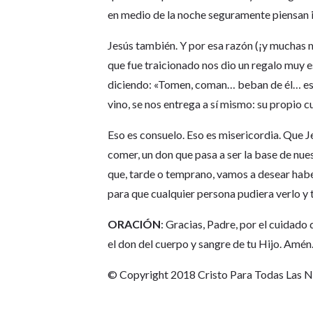
en medio de la noche seguramente piensan i
Jesús también. Y por esa razón (¡y muchas 
que fue traicionado nos dio un regalo muy e
diciendo: «Tomen, coman… beban de él… este 
vino, se nos entrega a sí mismo: su propio 
Eso es consuelo. Eso es misericordia. Que 
comer, un don que pasa a ser la base de nu
que, tarde o temprano, vamos a desear haber e
para que cualquier persona pudiera verlo y
ORACIÓN
: Gracias, Padre, por el cuidado
el don del cuerpo y sangre de tu Hijo. Amén
© Copyright 2018 Cristo Para Todas Las 