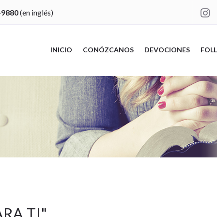
-9880
(en inglés)

INICIO
CONÓZCANOS
DEVOCIONES
FOLL
ARA TI
"