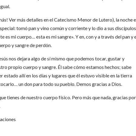
gual.
más! Ver más detalles en el Catecismo Menor de Lutero), la noche 
special: tomó pan y vino común y corriente y lo dio a sus discípulo
es mi cuerpo… esta es mi sangre». Y en, con y a través del pan y e
cuerpo y sangre de perdón.
Jesús nos dejara algo de sí mismo que podemos tocar, gustar y
estro propio cuerpo y sangre. Él sabe cómo estamos hechos; sabe
stado allí en los días y lugares que él estuvo visible en la tierra
 tocarlo… un don para todo su pueblo. Demos gracias a Dios.
 que tienes de nuestro cuerpo físico. Pero más que nada, gracias po
.
Naciones