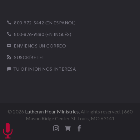
800-972-5442 (EN ESPAÑOL)

800-876-9880 (EN INGLÉS)

ENVÍENOS UN CORREO

SUSCRÍBETE!

TU OPINÍON NOS INTERESA

©
2026
Lutheran Hour Ministries
, All rights reserved. | 660
Mason Ridge Center, St. Louis, MO 63141



