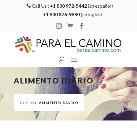
Call Us :
+1 800 972-5442
(en español)

+1 800 876-9880
(en inglés)



ALIMENTO DIARIO
INICIO
:: ALIMENTO DIARIO