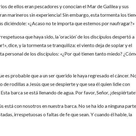
ios de ellos eran pescadores y conocían el Mar de Galilea y sus
eran marineros sin experiencia! Sin embargo, esta tormenta los tien
ús diciéndole: «¿Acaso no te importa que estemos por naufragar?»
respetuosa que haya sido, la ‘oración’ de los discípulos despertó a
r!», dice, y la tormenta se tranquiliza: el viento deja de soplar y el
ta personal de los discípulos: «¿Por qué tienen tanto miedo? ¿Có
que es probable que a un ser querido le haya regresado el cáncer. N
de rodillas a Jesús que se despierte y que sea él quien lidie con
a barca se está llenando de agua. Por favor, Señor, ¡despiértate
sús está con nosotros en nuestra barca. No se ha ido a ninguna parte
adas, irrespetuosas o faltas de fe que sean. Y cuando él hable, la