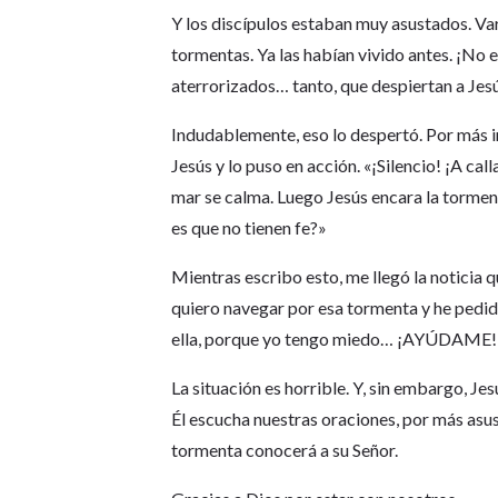
Y los discípulos estaban muy asustados. Var
tormentas. Ya las habían vivido antes. ¡No 
aterrorizados… tanto, que despiertan a Jes
Indudablemente, eso lo despertó. Por más ir
Jesús y lo puso en acción. «¡Silencio! ¡A calla
mar se calma. Luego Jesús encara la tormen
es que no tienen fe?»
Mientras escribo esto, me llegó la noticia 
quiero navegar por esa tormenta y he pedido 
ella, porque yo tengo miedo… ¡AYÚDAME! Est
La situación es horrible. Y, sin embargo, Je
Él escucha nuestras oraciones, por más asust
tormenta conocerá a su Señor.