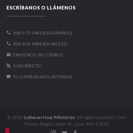
ESCRÍBANOS O LLÁMENOS
800-972-5442 (EN ESPAÑOL)

800-876-9880 (EN INGLÉS)

ENVÍENOS UN CORREO

SUSCRÍBETE!

TU OPINÍON NOS INTERESA

©
2026
Lutheran Hour Ministries
, All rights reserved. | 660
Mason Ridge Center, St. Louis, MO 63141