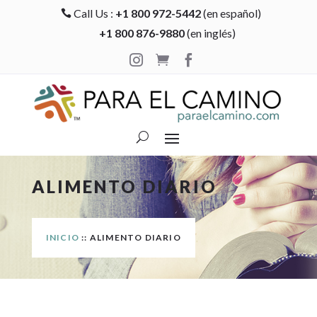
Call Us :
+1 800 972-5442
(en español)

+1 800 876-9880
(en inglés)



ALIMENTO DIARIO
INICIO
:: ALIMENTO DIARIO