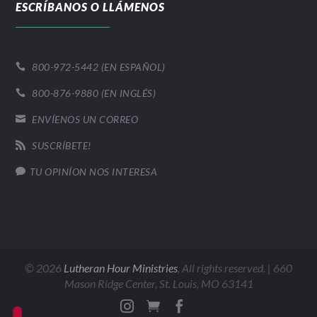
ESCRÍBANOS O LLÁMENOS
800-972-5442 (EN ESPAÑOL)

800-876-9880 (EN INGLÉS)

ENVÍENOS UN CORREO

SUSCRÍBETE!

TU OPINÍON NOS INTERESA

©
2026
Lutheran Hour Ministries
, All rights reserved. | 660
Mason Ridge Center, St. Louis, MO 63141


