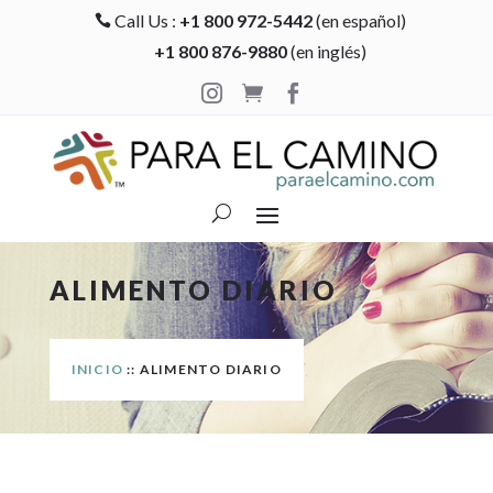
Call Us :
+1 800 972-5442
(en español)

+1 800 876-9880
(en inglés)



ALIMENTO DIARIO
INICIO
:: ALIMENTO DIARIO