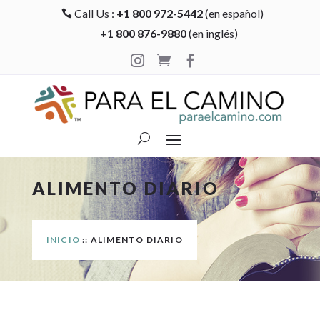
Call Us :
+1 800 972-5442
(en español)

+1 800 876-9880
(en inglés)



ALIMENTO DIARIO
INICIO
:: ALIMENTO DIARIO