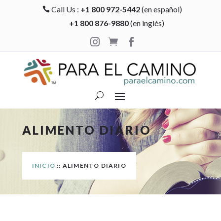
Call Us :
+1 800 972-5442
(en español)

+1 800 876-9880
(en inglés)



ALIMENTO DIARIO
INICIO
:: ALIMENTO DIARIO