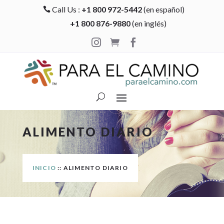
Call Us :
+1 800 972-5442
(en español)

+1 800 876-9880
(en inglés)



ALIMENTO DIARIO
INICIO
:: ALIMENTO DIARIO