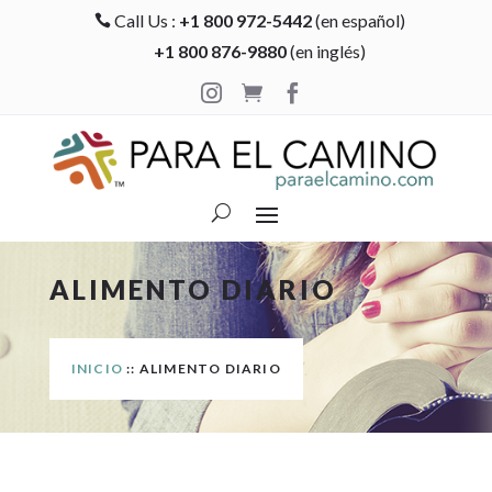
Call Us :
+1 800 972-5442
(en español)

+1 800 876-9880
(en inglés)



ALIMENTO DIARIO
INICIO
:: ALIMENTO DIARIO