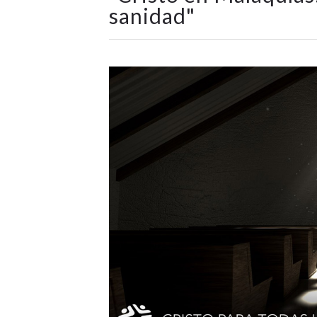
sanidad
"