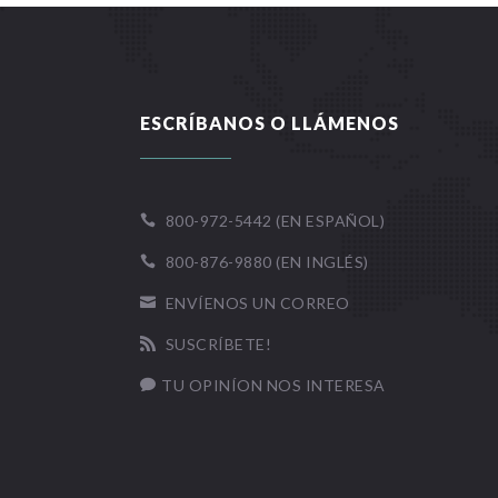
ESCRÍBANOS O LLÁMENOS
800-972-5442 (EN ESPAÑOL)

800-876-9880 (EN INGLÉS)

ENVÍENOS UN CORREO

SUSCRÍBETE!

TU OPINÍON NOS INTERESA
