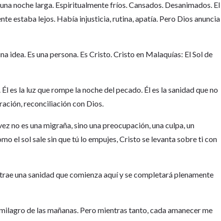
una noche larga. Espiritualmente fríos. Cansados. Desanimados. El
te estaba lejos. Había injusticia, rutina, apatía. Pero Dios anuncia
 una idea. Es una persona. Es Cristo. Cristo en Malaquías: El Sol de
 Él es la luz que rompe la noche del pecado. Él es la sanidad que no
uración, reconciliación con Dios.
 vez no es una migraña, sino una preocupación, una culpa, un
mo el sol sale sin que tú lo empujes, Cristo se levanta sobre ti con
o trae una sanidad que comienza aquí y se completará plenamente
l milagro de las mañanas. Pero mientras tanto, cada amanecer me