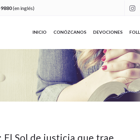
-9880
(en inglés)

INICIO
CONÓZCANOS
DEVOCIONES
FOLL
 El Sol de justicia que trae