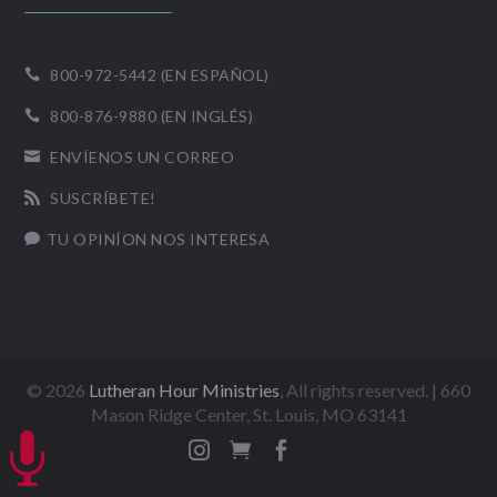
800-972-5442 (EN ESPAÑOL)

800-876-9880 (EN INGLÉS)

ENVÍENOS UN CORREO

SUSCRÍBETE!

TU OPINÍON NOS INTERESA

©
2026
Lutheran Hour Ministries
, All rights reserved. | 660
Mason Ridge Center, St. Louis, MO 63141



