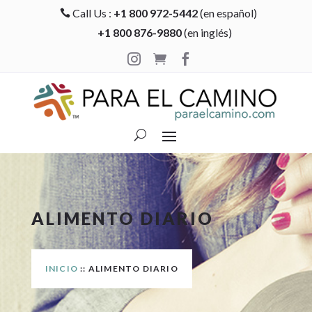
Call Us :
+1 800 972-5442
(en español)

+1 800 876-9880
(en inglés)



ALIMENTO DIARIO
INICIO
:: ALIMENTO DIARIO