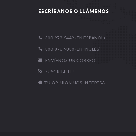
ESCRÍBANOS O LLÁMENOS
800-972-5442 (EN ESPAÑOL)

800-876-9880 (EN INGLÉS)

ENVÍENOS UN CORREO

SUSCRÍBETE!

TU OPINÍON NOS INTERESA
