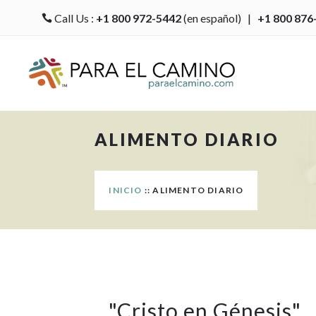
Call Us :
+1 800 972-5442
(en español) |
+1 800 876

ALIMENTO DIARIO
INICIO
:: ALIMENTO DIARIO
"
Cristo en Génesis
"