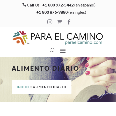
Call Us :
+1 800 972-5442
(en español)

+1 800 876-9880
(en inglés)



ALIMENTO DIARIO
INICIO
:: ALIMENTO DIARIO