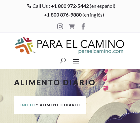
Call Us :
+1 800 972-5442
(en español)

+1 800 876-9880
(en inglés)



ALIMENTO DIARIO
INICIO
:: ALIMENTO DIARIO